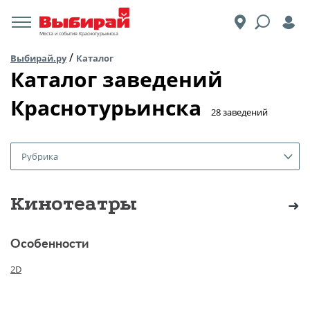
Места и события Краснотурьинска
/
Выбирай.ру
Каталог
Каталог заведений
Краснотурьинска
​28 заведений
Рубрика
Кинотеатры
Особенности
2D